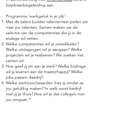
loopbaanbegeleiding aan.
Programma ‘werkgeluk in je job‘
Met de talent builder talententest peilen we
naar jou talenten. Samen maken we de
selectie van de competenties die jij in de
etalage wil zetten.
Welke competenties wil je ontwikkelen?
Welke uitdagingen wil je aangaan? Welke
projecten wil je realiseren? We zoeken het
samen uit.
Hoe geef jij zin aan je werk? Welke bijdrage
wil jij leveren aan de maatschappij? Welke
jobs passen daarbij?
Welke werk(voor)waarden kies jij omdat ze
jou gelukkig maken? In welk soort bedrijf
voel jij je thuis? Hoe wil je dat collega’s met
jou omgaan ?
Het resultaat? Een drietal jobs die bij jou
passen. En de ideale start voor een
praktijkonderzoek dat jou op het spoor zet
van je ideale job. Wil je nadien gericht