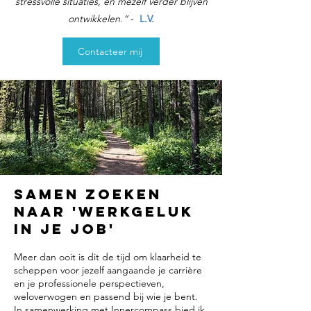
stressvolle situaties, en mezelf verder blijven
ontwikkelen.“
-
L.V.
Contacteer mij
Samen zoeken
naar 'Werkgeluk
in je job'
Meer dan ooit is dit de tijd om klaarheid te
scheppen voor jezelf aangaande je carrière
en je professionele perspectieven,
weloverwogen en passend bij wie je bent.
In samenwerking met
Innercompass
bied ik